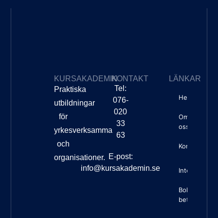
KURSAKADEMIN
KONTAKT
LÄNKAR
Tel:
Praktiska
Hem
076-
utbildningar
020
för
Om
33
oss
yrkesverksamma
63
och
Kontakt
E-post:
organisationer.
info@kursakademin.se
Integritetspo
Boknings- o
betalningsvil