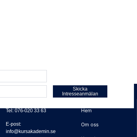
AI-kurser
Skicka
Intresseanmälan
KONTAKT
LÄNKAR
Hem
Tel: 076-020 33 63
E-post:
Om oss
info@kursakademin.se