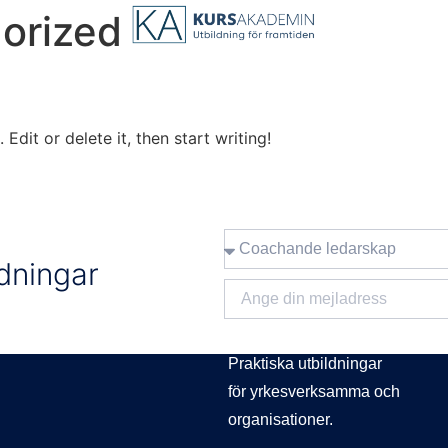
orized
pna kurser
Företagskurser
Om oss
Kontakt
Edit or delete it, then start writing!
ldningar
KURSAKADEMIN
Praktiska utbildningar
för yrkesverksamma och
organisationer.