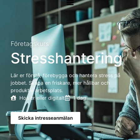
Företagskurs
Stresshantering
Lär er förstå, förebygga och hantera stress på
jobbet. Skapa en friskare, mer hållbar och
produktiv arbetsplats.
Hos er eller digitalt
1 dag
Skicka intresseanmälan