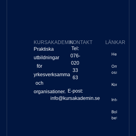
KURSAKADEMIN
KONTAKT
LÄNKAR
Tel:
Praktiska
Hem
076-
utbildningar
020
för
Om
33
oss
yrkesverksamma
63
och
Kontakt
E-post:
organisationer.
info@kursakademin.se
Integritetspo
Boknings- o
betalningsvil