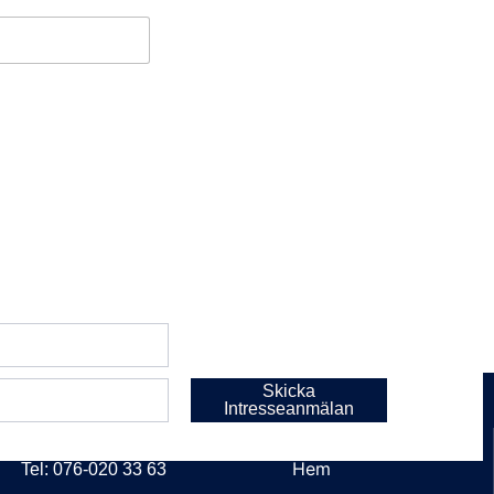
Skicka
Intresseanmälan
KONTAKT
LÄNKAR
Hem
Tel: 076-020 33 63