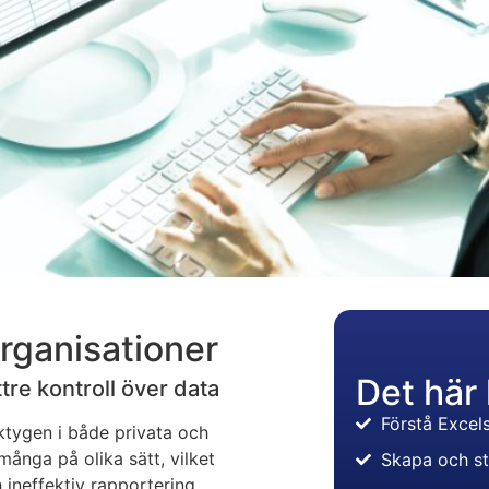
rganisationer
Det här 
ttre kontroll över data
Förstå Excel
ktygen i både privata och
många på olika sätt, vilket
Skapa och st
 ineffektiv rapportering.