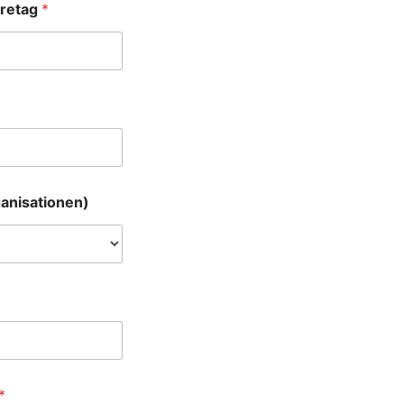
öretag
*
rganisationen)
*