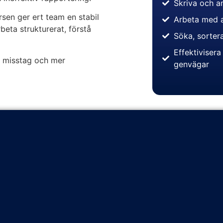
Skriva och a
sen ger ert team en stabil
Arbeta med a
eta strukturerat, förstå
Söka, sortera
Effektiviser
re misstag och mer
genvägar