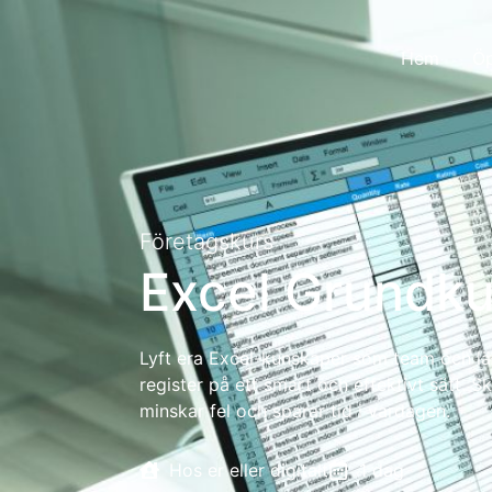
Hem
Öp
Företagskurs
Excel Grundku
Lyft era Excel-kunskaper som team och lär
register på ett smart och effektivt sätt
minskar fel och sparar tid i vardagen.
Hos er eller digitalt
1 dag