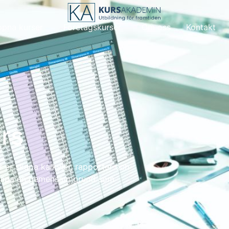
pna kurser
Företagskurser
Om oss
Kontakt
rs
 er skapa kalkyler, rapporter och
. Skapa en gemensam grund som