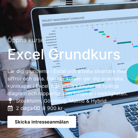
Öppna kurser
Excel Grundkurs
Lär dig grunderna i Excel och arbeta smartare med
siffror och data. Den här kursen ger dig praktiska
kunskaper i Excel, från enkla kalkyler till tydliga
diagram och rapporter som fungerar i verkligheten.
Stockholm, Göteborg, Malmö & Hybrid
2 dagar
8 900 kr
Skicka intresseanmälan