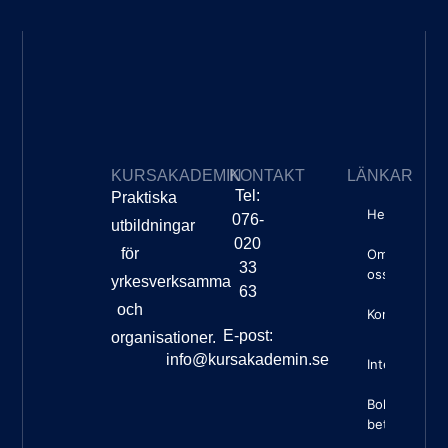
KURSAKADEMIN
KONTAKT
LÄNKAR
Tel:
Praktiska
Hem
076-
utbildningar
020
för
Om
33
oss
yrkesverksamma
63
och
Kontakt
E-post:
organisationer.
info@kursakademin.se
Integritetspo
Boknings- o
betalningsvil