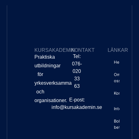
KURSAKADEMIN
KONTAKT
LÄNKAR
Tel:
Praktiska
Hem
076-
utbildningar
020
för
Om
33
oss
yrkesverksamma
63
och
Kontakt
E-post:
organisationer.
info@kursakademin.se
Integritetspo
Boknings- o
betalningsvil