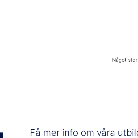
Hem
Öp
Något stor
Få mer info om våra utbi