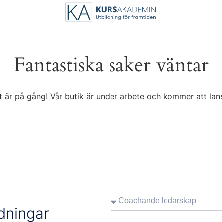
pna kurser
Företagskurser
Om oss
Kontakt
Fantastiska saker väntar
t är på gång! Vår butik är under arbete och kommer att lans
ldningar