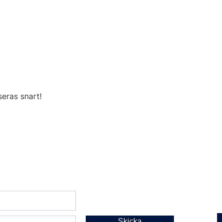
AI-kurser
eras snart!
Skicka