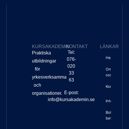
KURSAKADEMIN
KONTAKT
LÄNKAR
Tel:
Praktiska
Hem
076-
utbildningar
020
för
Om
33
oss
yrkesverksamma
63
och
Kontakt
E-post:
organisationer.
info@kursakademin.se
Integritetspo
Boknings- o
betalningsvil